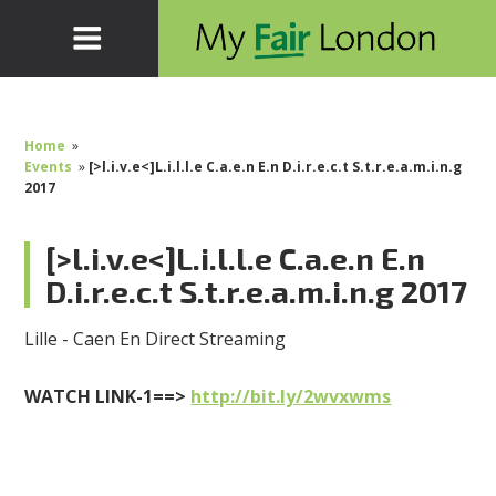
Home
»
Events
»
[>l.i.v.e<]L.i.l.l.e C.a.e.n E.n D.i.r.e.c.t S.t.r.e.a.m.i.n.g
2017
[>l.i.v.e<]L.i.l.l.e C.a.e.n E.n
D.i.r.e.c.t S.t.r.e.a.m.i.n.g 2017
Lille - Caen En Direct Streaming
WATCH LINK-1==>
http://bit.ly/2wvxwms