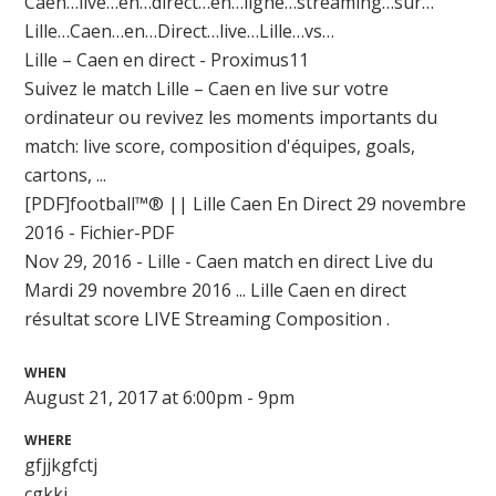
Caen…live…en…direct…en…ligne…streaming…sur…
Lille…Caen…en…Direct…live…Lille…vs…
Lille – Caen en direct - Proximus11
Suivez le match Lille – Caen en live sur votre
ordinateur ou revivez les moments importants du
match: live score, composition d'équipes, goals,
cartons, ...
[PDF]football™® || Lille Caen En Direct 29 novembre
2016 - Fichier-PDF
Nov 29, 2016 - Lille - Caen match en direct Live du
Mardi 29 novembre 2016 ... Lille Caen en direct
résultat score LIVE Streaming Composition .
WHEN
August 21, 2017 at 6:00pm - 9pm
WHERE
gfjjkgfctj
cgkkj