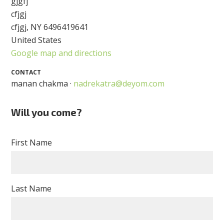
gjgfj
cfjgj
cfjgj, NY 6496419641
United States
Google map and directions
CONTACT
manan chakma ·
nadrekatra@deyom.com
Will you come?
First Name
Last Name