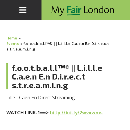
Home
»
Events
»
f.o.o.t.b.a.l.l™® || L.i.l.l.e C.a.e.n E.n D.i.r.e.c.t
s.t.r.e.a.m.i.n.g
f.o.o.t.b.a.l.l™® || L.i.l.l.e
C.a.e.n E.n D.i.r.e.c.t
s.t.r.e.a.m.i.n.g
Lille - Caen En Direct Streaming
WATCH LINK-1==>
http://bit.ly/2wvxwms